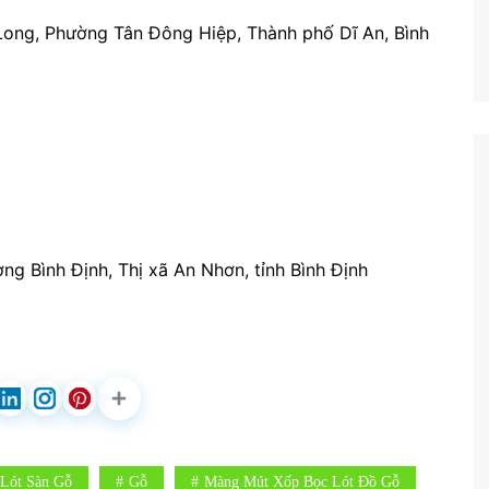
ong, Phường Tân Đông Hiệp, Thành phố Dĩ An, Bình
ng Bình Định, Thị xã An Nhơn, tỉnh Bình Định
Lót Sàn Gỗ
Gỗ
Màng Mút Xốp Bọc Lót Đồ Gỗ