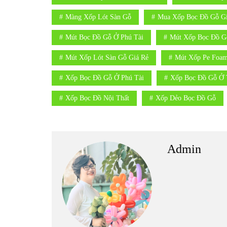
Màng Xốp Lót Sàn Gỗ
Mua Xốp Bọc Đồ Gỗ Gi
Mút Bọc Đồ Gỗ Ở Phú Tài
Mút Xốp Bọc Đồ G
Mút Xốp Lót Sàn Gỗ Giá Rẻ
Mút Xốp Pe Foam
Xốp Bọc Đồ Gỗ Ở Phú Tài
Xốp Bọc Đồ Gỗ Ở 
Xốp Bọc Đồ Nội Thất
Xốp Dẻo Bọc Đồ Gỗ
Admin