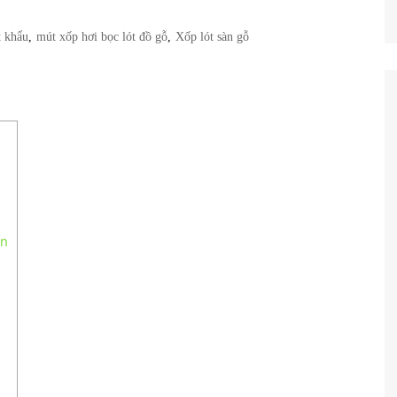
Trọng Cao
ót Chuối Cắt
t khẩu
,
mút xốp hơi bọc lót đồ gỗ
,
Xốp lót sàn gỗ
ền