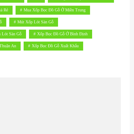
á Rẻ
Mua Xốp Bọc Đồ Gỗ Ở Miền Trung
ỗ
Mút Xốp Lót Sàn Gỗ
 Lót Sàn Gỗ
Xốp Bọc Đồ Gỗ Ở Bình Định
Thuận An
Xốp Bọc Đồ Gỗ Xuất Khẩu