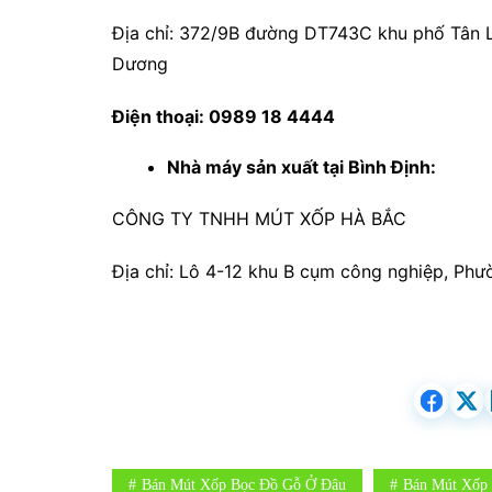
Địa chỉ: 372/9B đường DT743C khu phố Tân L
Dương
Điện thoại: 0989 18 4444
Nhà máy sản xuất tại Bình Định:
CÔNG TY TNHH MÚT XỐP HÀ BẮC
Địa chỉ: Lô 4-12 khu B cụm công nghiệp, Phườ
Bán Mút Xốp Bọc Đồ Gỗ Ở Đâu
Bán Mút Xốp 