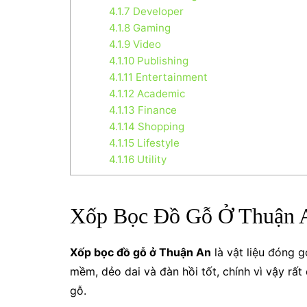
4.1.7
Developer
4.1.8
Gaming
4.1.9
Video
4.1.10
Publishing
4.1.11
Entertainment
4.1.12
Academic
4.1.13
Finance
4.1.14
Shopping
4.1.15
Lifestyle
4.1.16
Utility
Xốp Bọc Đồ Gỗ Ở Thuận 
Xốp bọc đồ gỗ ở Thuận An
là vật liệu đóng g
mềm, dẻo dai và đàn hồi tốt, chính vì vậy rấ
gỗ.