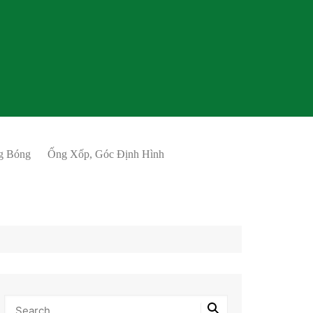
g Bóng
Ống Xốp, Góc Định Hình
 Bọc Hàng
Thanh U Xốp Nẹp Cạnh
 Hàng Giá Rẻ
Thanh Xốp Đặc Giá Rẻ
 Bọc hàng
Cạnh Xốp Dẻo Định Hình
i Bong Bóng
Ống Xốp Tròn Dọc Bụng
i Bong Bóng
Mua Xốp Định Hình Giá Sỉ
Tại Kho
Ống Xốp Cắt Khúc Sẵn