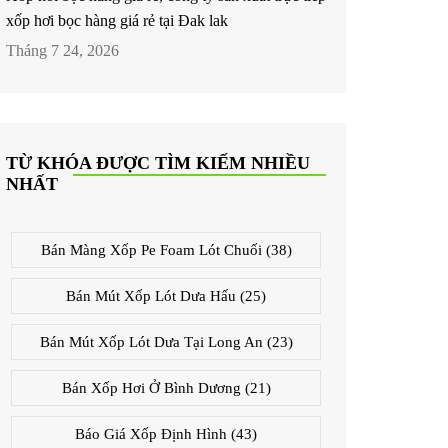
xốp hơi bọc hàng giá rẻ tại Đak lak
Tháng 7 24, 2026
TỪ KHÓA ĐƯỢC TÌM KIẾM NHIỀU
NHẤT
Bán Màng Xốp Pe Foam Lót Chuối
(38)
Bán Mút Xốp Lót Dưa Hấu
(25)
Bán Mút Xốp Lót Dưa Tại Long An
(23)
Bán Xốp Hơi Ở Bình Dương
(21)
Báo Giá Xốp Định Hình
(43)