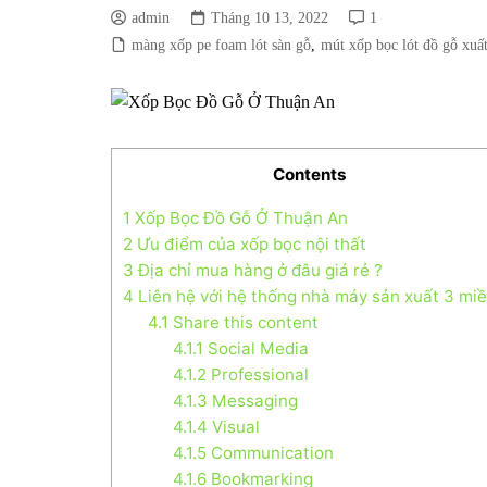
admin
Tháng 10 13, 2022
1
Cuộn Mút Xốp L
màng xốp pe foam lót sàn gỗ
,
mút xốp bọc lót đồ gỗ xuấ
Khúc
Contents
1
Xốp Bọc Đồ Gỗ Ở Thuận An
2
Ưu điểm của xốp bọc nội thất
3
Địa chỉ mua hàng ở đâu giá rẻ ?
4
Liên hệ với hệ thống nhà máy sản xuất 3 mi
4.1
Share this content
4.1.1
Social Media
4.1.2
Professional
4.1.3
Messaging
4.1.4
Visual
4.1.5
Communication
4.1.6
Bookmarking