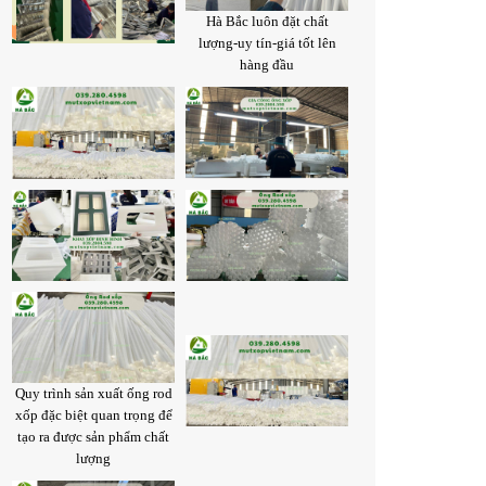
Hà Bắc luôn đặt chất
lượng-uy tín-giá tốt lên
hàng đầu
Quy trình sản xuất ống rod
xốp đặc biệt quan trọng để
tạo ra được sản phẩm chất
lượng