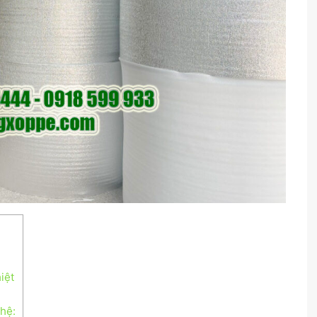
t
iệt
hệ: