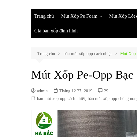
Trang chủ
Mút Xốp Pe Foam
Mút Xốp Lót 
Mút Xốp Pe Foam Bọc Lót
Mút Xốp Pe 
Giá bán xốp định hình
Đồ Gỗ
Mút Bọc Tha
Mút Xốp Pe Foam Giá Rẻ Tại
Khẩu
Đồng Nai
Trang chủ
bán mút xốp opp cách nhiệt
Mút Chèn Ch
Mút Xốp 
Mút Xốp Bọc Hàng Giá Rẻ
Mua Xốp Lót 
Ở Đâu ?
Mút Xốp Pe-Opp Bạc 
Màng Xốp Pe
Chuối
admin
Tháng 12 27, 2019
29
Cuộn Mút Xốp
bán mút xốp opp cách nhiệt
,
bán mút xốp opp chống nón
Khúc