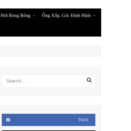
 Hơi Bong Bóng
Ống Xốp, Góc Định Hình
 Xốp Hơi Bọc Hàng
Thanh U Xốp Nẹp Cạnh
 Xốp Bọc Hàng Giá Rẻ
Thanh Xốp Đặc Giá Rẻ
n Xốp Nổ Bọc hàng
Cạnh Xốp Dẻo Định Hình
n Xốp Hơi Bong Bóng
Ống Xốp Tròn Dọc Bụng
n Xốp Hơi Bong Bóng
Mua Xốp Định Hình Giá Sỉ
Tại Kho
Ống Xốp Cắt Khúc Sẵn
Thích