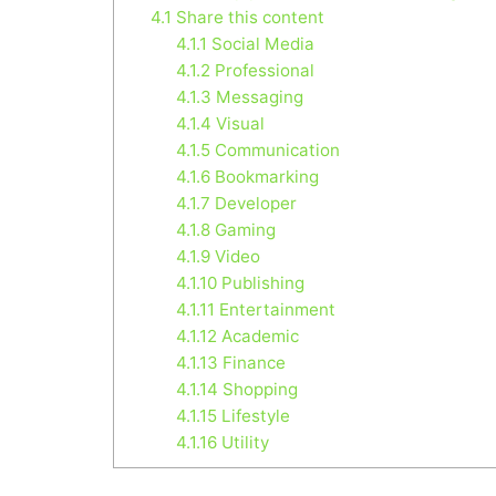
4.1
Share this content
4.1.1
Social Media
4.1.2
Professional
4.1.3
Messaging
4.1.4
Visual
4.1.5
Communication
4.1.6
Bookmarking
4.1.7
Developer
4.1.8
Gaming
4.1.9
Video
4.1.10
Publishing
4.1.11
Entertainment
4.1.12
Academic
4.1.13
Finance
4.1.14
Shopping
4.1.15
Lifestyle
4.1.16
Utility