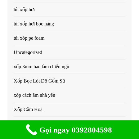
túi xốp hơi
túi xốp hơi bọc hàng
túi xốp pe foam
Uncategorized
xốp 3mm bạc làm chiếu ngủ
Xốp Bọc Lót Đồ Gốm Sứ
xốp cách âm nhà yến
Xốp Cắm Hoa
xốp chèn khe co dãn
Gọi ngay 0392804598
xốp chống sôc