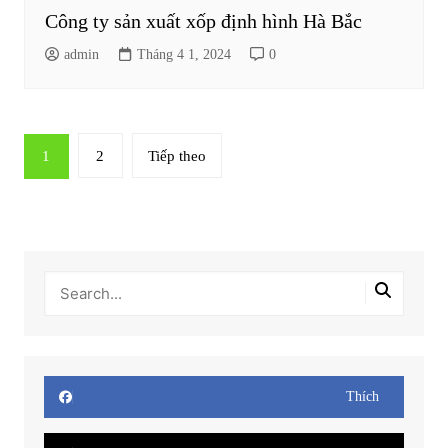
Công ty sản xuất xốp định hình Hà Bắc
admin
Tháng 4 1, 2024
0
Phân
1
2
Tiếp theo
trang
bài
viết
Thích