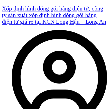
Xốp định hình đóng gói hàng điện tử, công
ty sản xuất xốp định hình đóng gói hàng
điện tử giá rẻ tại KCN Long Hậu – Long An