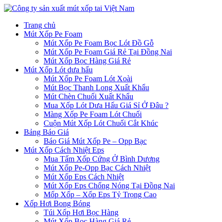
Chuyển
đến
Trang chủ
phần
Mút Xốp Pe Foam
nội
Mút Xốp Pe Foam Bọc Lót Đồ Gỗ
dung
Mút Xốp Pe Foam Giá Rẻ Tại Đồng Nai
Mút Xốp Bọc Hàng Giá Rẻ
Mút Xốp Lót dưa hấu
Mút Xốp Pe Foam Lót Xoài
Mút Bọc Thanh Long Xuất Khẩu
Mút Chèn Chuối Xuất Khẩu
Mua Xốp Lót Dưa Hấu Giá Sỉ Ở Đâu ?
Màng Xốp Pe Foam Lót Chuối
Cuộn Mút Xốp Lót Chuối Cắt Khúc
Bảng Báo Giá
Báo Giá Mút Xốp Pe – Opp Bạc
Mút Xốp Cách Nhiệt Eps
Mua Tấm Xốp Cứng Ở Bình Dương
Mút Xốp Pe-Opp Bạc Cách Nhiệt
Mút Xốp Eps Cách Nhiệt
Mút Xốp Eps Chống Nóng Tại Đồng Nai
Mốp Xốp – Xốp Eps Tỷ Trọng Cao
Xốp Hơi Bong Bóng
Túi Xốp Hơi Bọc Hàng
Mút Xốp Bọc Hàng Giá Rẻ