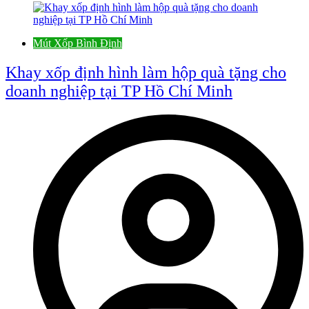
Mút Xốp Bình Định
Khay xốp định hình làm hộp quà tặng cho
doanh nghiệp tại TP Hồ Chí Minh