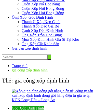
Cuộn Xốp Nổ Bọc hàng
Cuộn Xốp Hơi Bong Bóng
Cuộn Xốp Hơi Bong Bóng
Ống Xốp, Góc Định Hình
Thanh U Xốp Nẹp Cạnh
Thanh Xốp Đặc Giá Rẻ
Cạnh Xốp Dẻo Định Hình
Ống Xốp Tròn Dọc Bụng
Mua Xốp Định Hình Giá Sỉ Tại Kho
Ống Xốp Cắt Khúc Sẵn
Giá bán xốp định hình
Trang chủ
gia công xốp định hình
Thẻ:
gia công xốp định hình
Góc Xốp Định Hình