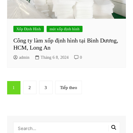
Xốp Định Hình
mút xốp định hình
Công ty làm xốp định hình tại Bình Dương,
HCM, Long An
admin
Tháng 6 8, 2024
0
Phân
1
2
3
Tiếp theo
trang
bài
viết