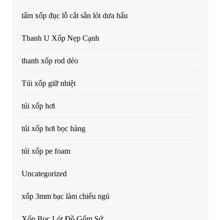
tấm xốp đục lỗ cắt sẵn lót dưa hấu
Thanh U Xốp Nẹp Cạnh
thanh xốp rod dẻo
Túi xốp giữ nhiệt
túi xốp hơi
túi xốp hơi bọc hàng
túi xốp pe foam
Uncategorized
xốp 3mm bạc làm chiếu ngủ
Xốp Bọc Lót Đồ Gốm Sứ