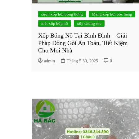
cuộn xốp hơi bong bóng
Màng xốp hơi bọc hàng
mút xốp bóp nổ
xốp chống sôc
Xốp Bóng Nổ Tại Bình Định – Giải
Pháp Đóng Gói An Toàn, Tiết Kiệm
Cho Mọi Nhà
admin
Tháng 5 30, 2025
0