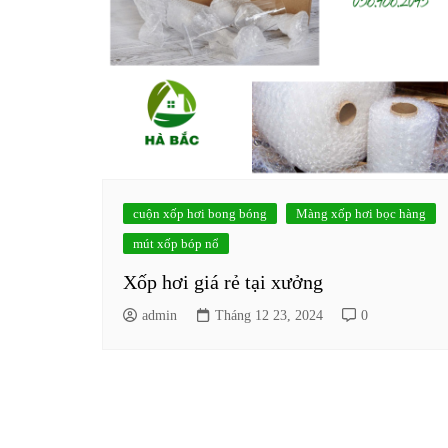
cuộn xốp hơi bong bóng
Màng xốp hơi bọc hàng
mút xốp bóp nổ
Xốp hơi giá rẻ tại xưởng
admin
Tháng 12 23, 2024
0