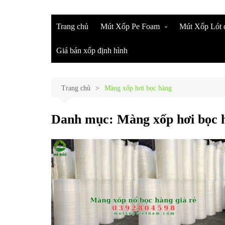
Trang chủ
Mút Xốp Pe Foam
Mút Xốp Lót 
Mút Xốp Pe Foam Bọc Lót
Mút Xốp Pe 
Giá bán xốp định hình
Đồ Gỗ
Mút Bọc Tha
Mút Xốp Pe Foam Giá Rẻ Tại
Khẩu
Đồng Nai
Trang chủ
Màng xốp hơi bọc hàng
Mút Chèn Ch
Mút Xốp Bọc Hàng Giá Rẻ
Mua Xốp Lót 
Ở Đâu ?
Danh mục:
Màng xốp hơi bọc 
Màng Xốp Pe
Chuối
Cuộn Mút Xốp
Khúc