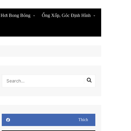
 Hơi Bong Bóng
Ống Xốp, Góc Định Hình
 Xốp Hơi Bọc Hàng
Thanh U Xốp Nẹp Cạnh
 Xốp Bọc Hàng Giá Rẻ
Thanh Xốp Đặc Giá Rẻ
n Xốp Nổ Bọc hàng
Cạnh Xốp Dẻo Định Hình
n Xốp Hơi Bong Bóng
Ống Xốp Tròn Dọc Bụng
n Xốp Hơi Bong Bóng
Mua Xốp Định Hình Giá Sỉ
Tại Kho
Ống Xốp Cắt Khúc Sẵn
Thích