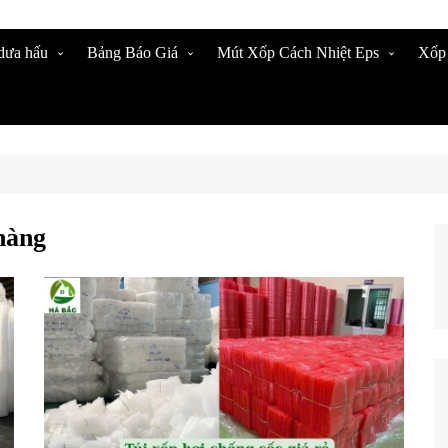
dưa hấu
Bảng Báo Giá
Mút Xốp Cách Nhiệt Eps
Xốp
Foam Lót Xoài
Báo Giá Mút Xốp Pe – Opp
Mua Tấm Xốp Cứng Ở Bình
Túi
Bạc
Dương
nh Long Xuất
Mút
Mút Xốp Pe-Opp Bạc Cách
Cuộ
Nhiệt
uối Xuất Khẩu
Cuộ
Mút Xốp Eps Cách Nhiệt
Dưa Hấu Giá Sỉ
Cuộ
Mút Xốp Eps Chống Nóng
hàng
Tại Đồng Nai
 Foam Lót
Mốp Xốp – Xốp Eps Tỷ
Trọng Cao
 Lót Chuối Cắt