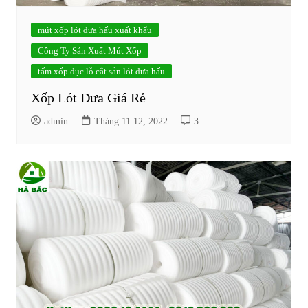
mút xốp lót dưa hấu xuất khẩu
Công Ty Sản Xuất Mút Xốp
tấm xốp đục lỗ cắt sẵn lót dưa hấu
Xốp Lót Dưa Giá Rẻ
admin
Tháng 11 12, 2022
3