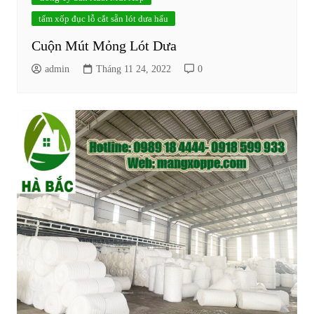
tấm xốp đục lỗ cắt sẵn lót dưa hấu
Cuộn Mút Mỏng Lót Dưa
admin
Tháng 11 24, 2022
0