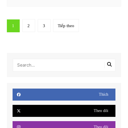
Phân
1
2
3
Tiếp theo
trang
bài
viết
Thích
Theo dõi
Theo dõi