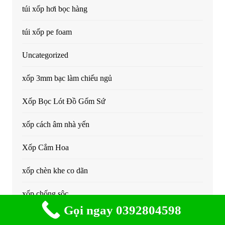
túi xốp hơi bọc hàng
túi xốp pe foam
Uncategorized
xốp 3mm bạc làm chiếu ngủ
Xốp Bọc Lót Đồ Gốm Sứ
xốp cách âm nhà yến
Xốp Cắm Hoa
xốp chèn khe co dãn
xốp chống sôc
Gọi ngay 0392804598
Xốp Định Hình