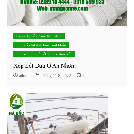
Công Ty Sản Xuất Mút Xốp
mút xốp lót dưa hấu xuất khẩu
tấm xốp đục lỗ cắt sẵn lót dưa hấu
Xốp Lót Dưa Ở An Nhơn
admin
Tháng 11 8, 2022
1