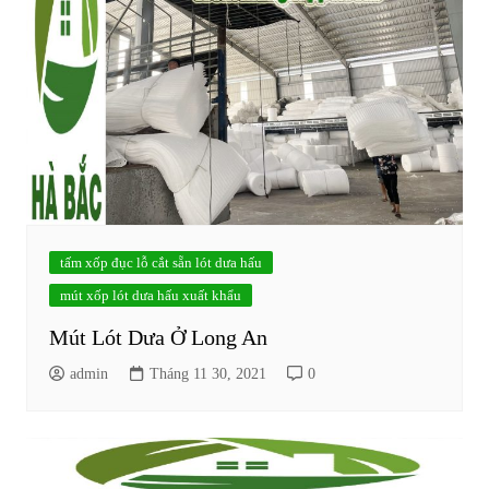
tấm xốp đục lỗ cắt sẵn lót dưa hấu
mút xốp lót dưa hấu xuất khẩu
Mút Lót Dưa Ở Long An
admin
Tháng 11 30, 2021
0