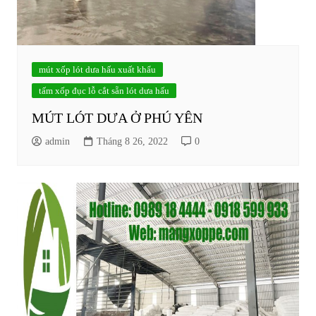
mút xốp lót dưa hấu xuất khẩu
tấm xốp đục lỗ cắt sẵn lót dưa hấu
MÚT LÓT DƯA Ở PHÚ YÊN
admin
Tháng 8 26, 2022
0