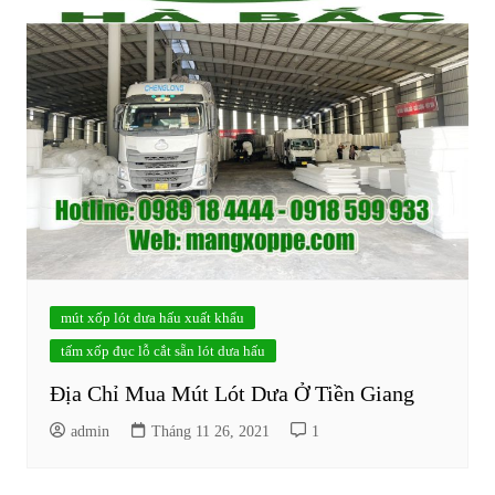
mút xốp lót dưa hấu xuất khẩu
tấm xốp đục lỗ cắt sẵn lót dưa hấu
Địa Chỉ Mua Mút Lót Dưa Ở Tiền Giang
admin
Tháng 11 26, 2021
1