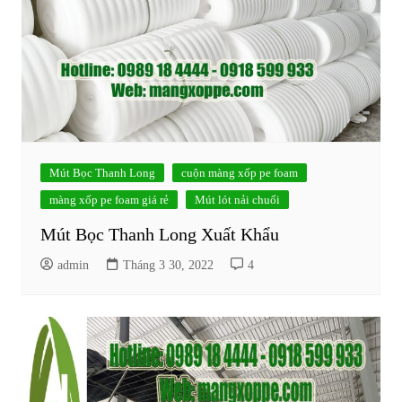
Mút Bọc Thanh Long
cuộn màng xốp pe foam
màng xốp pe foam giá rẻ
Mút lót nải chuối
Mút Bọc Thanh Long Xuất Khẩu
admin
Tháng 3 30, 2022
4